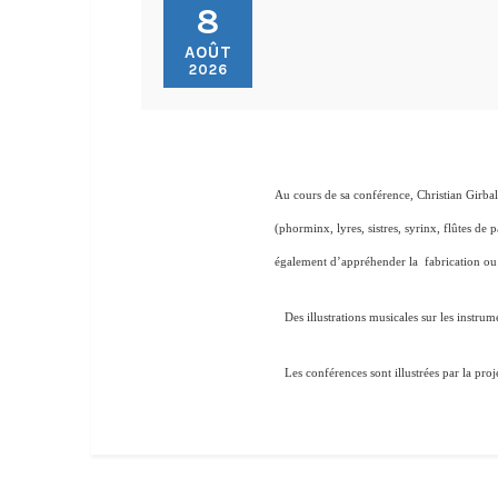
8
AOÛT
2026
Au cours de sa conférence, Christian Girbal
(phorminx, lyres, sistres, syrinx, flûtes d
également d’appréhender la fabrication ou l
Des illustrations musicales sur les instrume
Les conférences sont illustrées par la proj