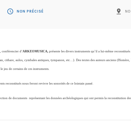
schedule
pin_drop
NON PRÉCISÉ
NO
, conférencier d’
ARKEOMUSICA,
présente les divers instruments qu’il a lui-même reconstitués d
e pan, cithare, aulos, cymbales antiques, tympanon, etc…). Des textes des auteurs anciens (Homère,
e jeu de certains de ces instruments.
nts reconstitués nous feront revivre les sonorités de ce lointain passé.
ection de documents représentant les données archéologiques qui ont permis la reconstitution de