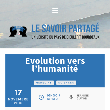
Evolution vers
l’humanité
MÉDECINE
•
SCIENCES
17
16H30 /
JEANINE
schedule
mic
NOVEMBRE
18H30
GUYON
2016