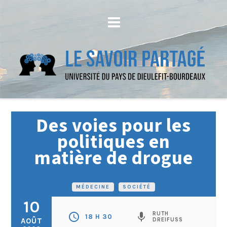
Des voies pour les
politiques en
matière de drogue
MÉDECINE
•
SOCIÉTÉ
10
RUTH
schedule
mic
18 H 30
AOÛT
DREIFUSS