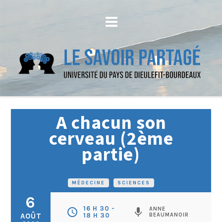
A chacun son
cerveau (2ème
partie)
MÉDECINE
•
SCIENCES
6
16 H 30 -
ANNE
schedule
mic
AOÛT
18 H 30
BEAUMANOIR