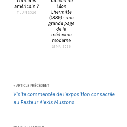
Lumières
Tableau de
américain ?
Léon
Lhermitte
11 JUIN 2026
(1889) : une
grande page
de la
médecine
moderne
21 MAI 2026
« ARTICLE PRÉCÉDENT
Visite commentée de l’exposition consacrée
au Pasteur Alexis Mustons