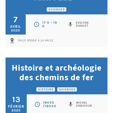
SCIENCES
7
17 H - 19
EVELYNE
schedule
mic
AVRIL
H
DANCET
2020
pin_drop
SALLE ROUGE À LA HALLE
Histoire et archéologie
des chemins de fer
HISTOIRE
•
SCIENCES
13
16H30
MICHEL
schedule
mic
FÉVRIER
/18H30
DEBIDOUR
2020