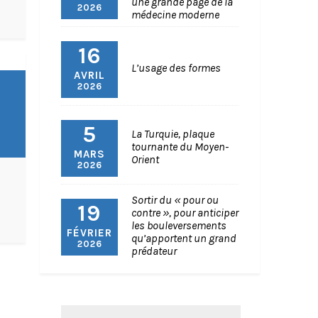
une grande page de la
2026
médecine moderne
16
L’usage des formes
AVRIL
2026
5
La Turquie, plaque
tournante du Moyen-
MARS
Orient
2026
Sortir du « pour ou
19
contre », pour anticiper
les bouleversements
FÉVRIER
qu’apportent un grand
2026
prédateur