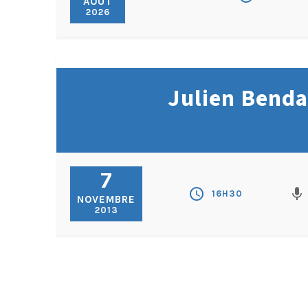
AOÛT
2026
Julien Benda 
7
schedule
mic
16H30
NOVEMBRE
2013