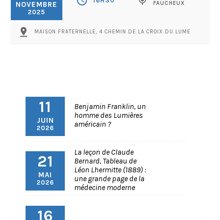
schedule
mic
16H30
NOVEMBRE
FAUCHEUX
2025
pin_drop
MAISON FRATERNELLE, 4 CHEMIN DE LA CROIX DU LUME
11
Benjamin Franklin, un
homme des Lumières
JUIN
américain ?
2026
La leçon de Claude
21
Bernard, Tableau de
Léon Lhermitte (1889) :
MAI
une grande page de la
2026
médecine moderne
16