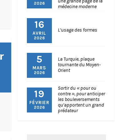
une grande page de la
2026
médecine moderne
16
L’usage des formes
AVRIL
2026
r
5
La Turquie, plaque
tournante du Moyen-
MARS
Orient
2026
Sortir du « pour ou
19
contre », pour anticiper
les bouleversements
FÉVRIER
qu’apportent un grand
2026
prédateur