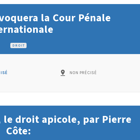
oquera la Cour Pénale
ernationale
DROIT
pin_drop
ISÉ
NON PRÉCISÉ
le droit apicole, par Pierre
Côte: