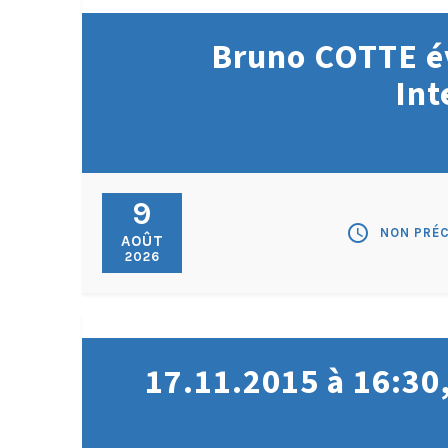
Bruno COTTE év
Int
9
schedule
NON PRÉC
AOÛT
2026
17.11.2015 à 16:30, 