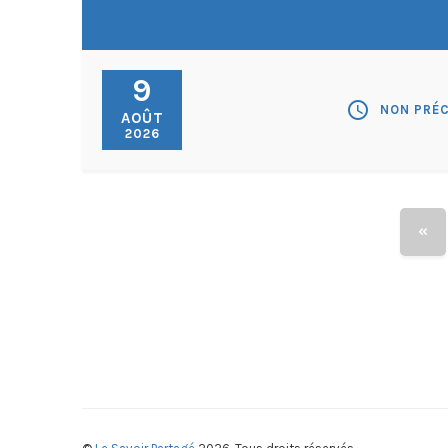
9
schedule
NON PRÉC
AOÛT
2026
«