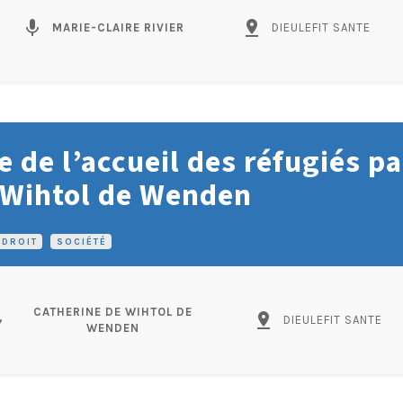
mic
pin_drop
MARIE-CLAIRE RIVIER
DIEULEFIT SANTE
e de l’accueil des réfugiés pa
 Wihtol de Wenden
DROIT
•
SOCIÉTÉ
CATHERINE DE WIHTOL DE
c
pin_drop
DIEULEFIT SANTE
WENDEN