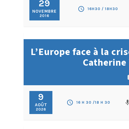
29
schedule
16H30 / 18H30
NOVEMBRE
2016
L’Europe face à la cris
Catherine
9
schedule
mi
16 H 30 /18 H 30
AOÛT
2026