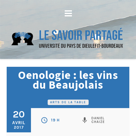
Oenologie : les vins
du Beaujolais
ARTS DE LA TABLE
20
DANIEL
schedule
mic
19 H
AVRIL
CHAIZE
2017