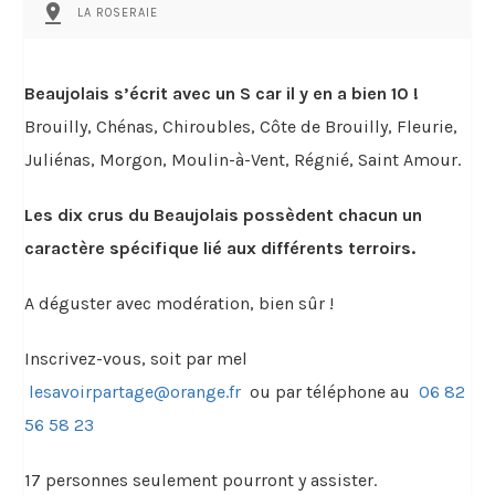
pin_drop
LA ROSERAIE
Beaujolais s’écrit avec un S car il y en a bien 10 !
Brouilly, Chénas, Chiroubles, Côte de Brouilly, Fleurie,
Juliénas, Morgon, Moulin-à-Vent, Régnié, Saint Amour.
Les dix crus du Beaujolais possèdent chacun un
caractère spécifique lié aux différents terroirs.
A déguster avec modération, bien sûr !
Inscrivez-vous, soit par mel
lesavoirpartage@orange.fr
ou par téléphone au
06 82
56 58 23
17 personnes seulement pourront y assister.