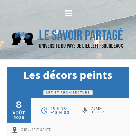
Les décors peints
ART ET ARCHITECTURE
8
16 H 30
ALAIN
schedule
mic
AOÛT
-18 H 30
TILLIER
2026
pin_drop
DIEULEFIT SANTE