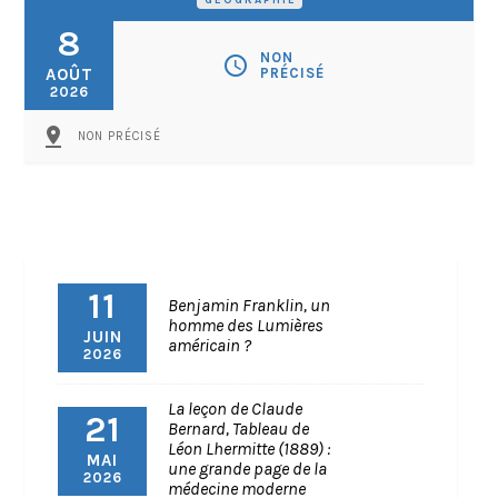
GÉOGRAPHIE
8
NON
schedule
AOÛT
PRÉCISÉ
2026
pin_drop
NON PRÉCISÉ
11
Benjamin Franklin, un
homme des Lumières
JUIN
américain ?
2026
La leçon de Claude
21
Bernard, Tableau de
Léon Lhermitte (1889) :
MAI
une grande page de la
2026
médecine moderne