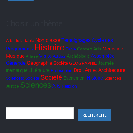
Choisir un thème
Non classé
Cycle des
Témoignages
Arts de la table
Histoire
Programmes
Médecine
Tapie
Concert
Arts
Musique
Visite
Assemblée
Affaire
Adidas
Archéologie
Géographie
Générale
Société
GEOGRAPHIE
Journée
Art et Architecture
Littérature
Droit
thématique
Philosophie
Société
Histoire
Sciences; Société
Evénement
Sciences
Sciences
Arts
Justice
Religion