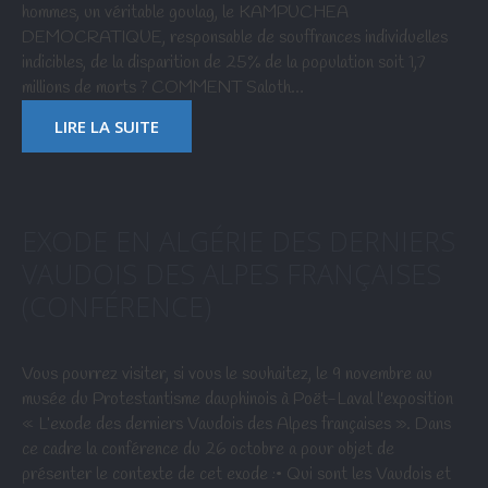
hommes, un véritable goulag, le KAMPUCHEA
DEMOCRATIQUE, responsable de souffrances individuelles
indicibles, de la disparition de 25% de la population soit 1,7
millions de morts ? COMMENT Saloth…
LIRE LA SUITE
EXODE EN ALGÉRIE DES DERNIERS
VAUDOIS DES ALPES FRANÇAISES
(CONFÉRENCE)
Vous pourrez visiter, si vous le souhaitez, le 9 novembre au
musée du Protestantisme dauphinois à Poët-Laval l'exposition
« L’exode des derniers Vaudois des Alpes françaises ». Dans
ce cadre la conférence du 26 octobre a pour objet de
présenter le contexte de cet exode :• Qui sont les Vaudois et