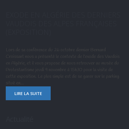
EXODE EN ALGÉRIE DES DERNIERS
VAUDOIS DES ALPES FRANÇAISES
(EXPOSITION)
Lors de sa conférence du 26 octobre dernier Bernard
Croissant nous a présenté le contexte de l'exode des Vaudois
en Algérie, et il vous propose de nous retrouver au musée du
Protestantisme jeudi 9 novembre à 15h30 pour la visite de
cette exposition. Le plus simple est de se garer sur le parking
situé en…
LIRE LA SUITE
Actualité