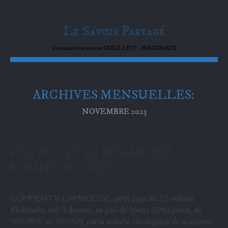
Le Savoir Partagé
Université du pays de DIEULEFIT – BOURDEAUX
ARCHIVES MENSUELLES:
NOVEMBRE 2023
POL POT ET LE RÉGIME DES
KHMERS ROUGES
COMMENT le CAMBODGE, petit pays de 7,5 millions
d’habitants, est-il devenu, en peu de temps (1340 jours), du
17/4/1975 au 7/1/1979, par la volonté idéologique de quelques