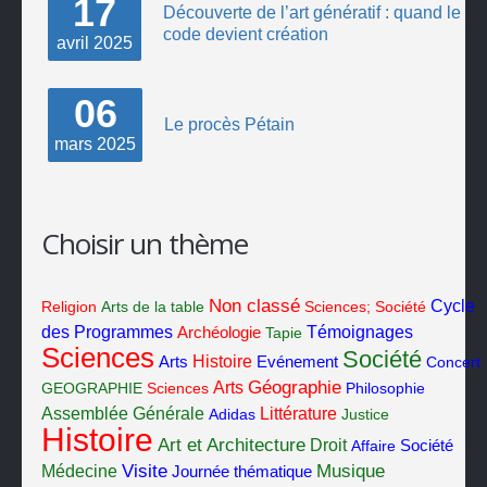
17
Découverte de l’art génératif : quand le
code devient création
avril
2025
06
Le procès Pétain
mars
2025
Choisir un thème
Non classé
Cycle
Religion
Arts de la table
Sciences; Société
des Programmes
Témoignages
Archéologie
Tapie
Sciences
Société
Histoire
Arts
Evénement
Concert
Géographie
Arts
GEOGRAPHIE
Sciences
Philosophie
Assemblée Générale
Littérature
Adidas
Justice
Histoire
Art et Architecture
Droit
Société
Affaire
Visite
Musique
Médecine
Journée thématique