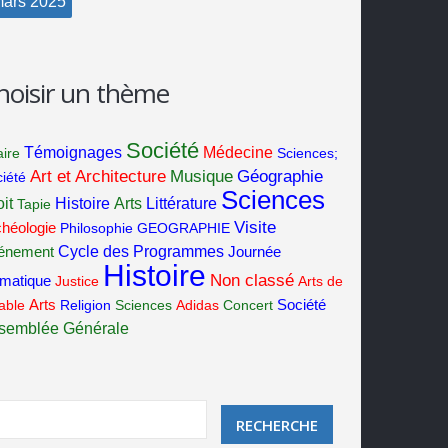
ars
2025
hoisir un thème
Société
Témoignages
Médecine
aire
Sciences;
Art et Architecture
Musique
Géographie
iété
Sciences
it
Histoire
Arts
Littérature
Tapie
Visite
héologie
Philosophie
GEOGRAPHIE
Cycle des Programmes
énement
Journée
Histoire
Non classé
ématique
Justice
Arts de
Société
table
Arts
Religion
Sciences
Adidas
Concert
semblée Générale