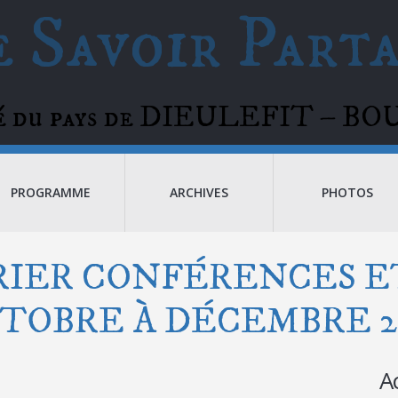
 Savoir Part
té du pays de DIEULEFIT – 
PROGRAMME
ARCHIVES
PHOTOS
IER CONFÉRENCES ET
CTOBRE À DÉCEMBRE 20
A