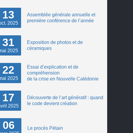
13
Assemblée générale annuelle et
première conférence de l’année
oct.
2025
31
Exposition de photos et de
céramiques
mai
2025
22
Essai d’explication et de
compréhension
mai
2025
de la crise en Nouvelle Calédonie
17
Découverte de l’art génératif : quand
le code devient création
vril
2025
06
Le procès Pétain