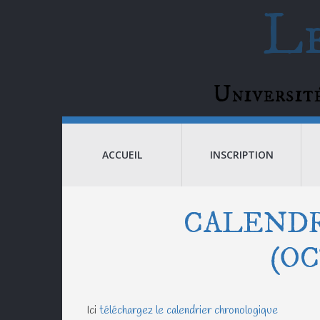
Le
Universi
ACCUEIL
INSCRIPTION
CALENDR
(O
Ici
téléchargez le calendrier chronologique