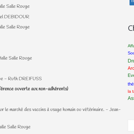
m
lle Salle Rouge
Michel DEBIDOUR
C
lle Salle Rouge
Aff
Soc
alle Salle Rouge
Dro
Arc
Ev
rogue - Ruth DREIFUSS
th
férence ouverte aux non-adhérents)
la 
As
sur le marché des vaccins à usage humain ou vétérinaire. - Jean-
alle Salle Rouge