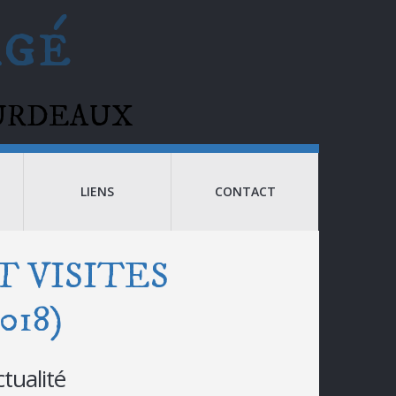
agé
BOURDEAUX
LIENS
CONTACT
 VISITES
18)
ctualité