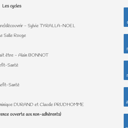
Les cycles
 à (re)découvrir - Sylvie TYRALLA-NOEL
le Salle Rouge
ourrait être - Alain BONNOT
efit-Santé
lefit-Santé
a
ean-Dominique DURAND et Claude PRUDHOMME
rence ouverte aux non-adhérents)