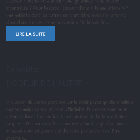
calculée ? une naïveté aussi ? une ignorance ? une pulsion
incontrôlée ? Pour l’escroc : l’espoir d’une « bonne affaire » ?
une habileté dont les autres seraient dépourvus ? une forme
d’aventure ? un jeu ? une perversion ? le besoin de…
LIRE LA SUITE
En vedette
L’ODEUR DE L’AUTRE
« L’odeur de l’autre peut éveiller le désir parce qu'elle s'insinue
en nous malgré nous, et révèle l'intimité d'un corps sans pour
autant le livrer tout entier. La respiration de l'odeur est alors
propice à l'éclosion du désir amoureux, car il s'agit d'un plaisir
innocent qui n'est pas inhibé d'emblée par la crainte d'être
importun…