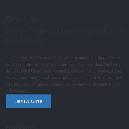
En vedette
ROIS ET DIEUX SUR LES MONNAIES
GRECQUES
En Occident les Grecs ont inventé la monnaie à la fin du VIIe s.
av. J.-C. : une étape dans l’économie, mais aussi dans l’histoire
de l’art. Ainsi l’étude des monnaies, c’est à dire la numismatique,
est devenue un élément essentiel dans l’analyse historique. Très
vite les graveurs grecs atteignent une maîtrise étonnante dans
la technique…
LIRE LA SUITE
Actualité