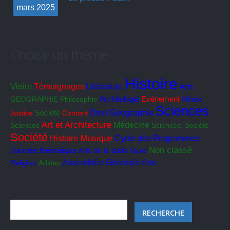
mars
2025
Choisir un thème
Histoire
Visite
Témoignages
Littérature
Arts
GEOGRAPHIE
Philosophie
Archéologie
Evénement
Affaire
Sciences
Géographie
Société
Droit
Justice
Concert
Art et Architecture
Médecine
Sciences
Sciences; Société
Société
Musique
Cycle des Programmes
Histoire
Non classé
Journée thématique
Arts de la table
Tapie
Assemblée Générale
Arts
Religion
Adidas