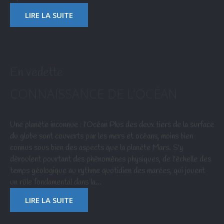
LIRE LA SUITE
En vedette
CONNAISSANCE DE L’OCÉAN
Une planète inconnue : l'Océan Plus des deux tiers de la surface
du globe sont couverts par les mers et océans, moins bien
connus sous bien des aspects que la planète Mars. S'y
déroulent pourtant des phénomènes physiques, de l'échelle des
temps géologique au rythme quotidien des marées, qui jouent
un rôle fondamental dans la…
LIRE LA SUITE