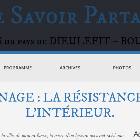
 Savoir Part
té du pays de DIEULEFIT – 
PROGRAMME
ARCHIVES
PHOTOS
AGE : LA RÉSISTANC
L’INTÉRIEUR.
A
la ville de mon enfance, la mère d'un lycéen qui avait suivi une