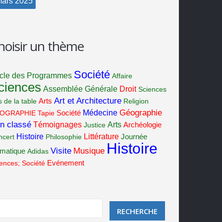
ars
2025
hoisir un thème
Société
cle des Programmes
Affaire
ciences
Assemblée Générale
Droit
Sciences
Art et Architecture
s de la table
Arts
Religion
Géographie
Société
Médecine
OGRAPHIE
Tapie
n classé
Témoignages
Arts
Justice
Archéologie
Histoire
Littérature
ncert
Philosophie
Journée
Histoire
Visite
Musique
ématique
Adidas
ences; Société
Evénement