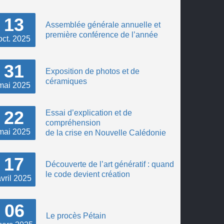
13
Assemblée générale annuelle et
première conférence de l’année
oct.
2025
31
Exposition de photos et de
céramiques
mai
2025
22
Essai d’explication et de
compréhension
mai
2025
de la crise en Nouvelle Calédonie
17
Découverte de l’art génératif : quand
le code devient création
vril
2025
06
Le procès Pétain