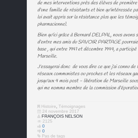
de mes interventions près des élèves de première e
d'une famille de résistants et bien qu'intéressée p
lui avait appris sur la résistance plus que les témo
pharmacienne).
Bien qu'ici grâce à Bernard DELPAL, nous avons so
d'entre mes amis du SAVOIR PARTAGE pourraient ê
base , qui entre 1941 et décembre 1944, a participé 
Marseille.
J'essayerai donc de vous dire ce que j'ai connu d
réseaux communistes ou proches et les réseaux gaul
jusqu'aux 4 mois post - libération de Marseille s
qui me nomma membre de la commission d'épuration
Histoire
,
Témoignages
24 novembre 2017
FRANÇOIS NELSON
2125
0
0
Pas de tags