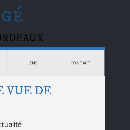
agé
BOURDEAUX
LIENS
CONTACT
E VUE DE
ctualité