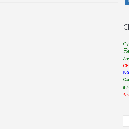
m
C
Cy
S
Art
GE
No
Co
th
Sci