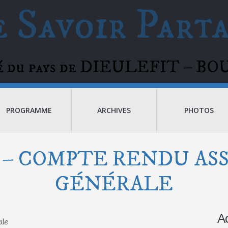
 Savoir Part
té du pays de DIEULEFIT – 
PROGRAMME
ARCHIVES
PHOTOS
016 – COMPTE RENDU A
GÉNÉRALE
A