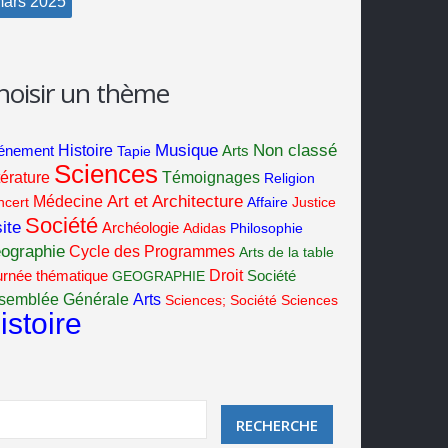
ars
2025
hoisir un thème
Musique
Non classé
Histoire
énement
Tapie
Arts
Sciences
térature
Témoignages
Religion
Art et Architecture
Médecine
ncert
Affaire
Justice
Société
ite
Archéologie
Adidas
Philosophie
ographie
Cycle des Programmes
Arts de la table
Droit
Société
urnée thématique
GEOGRAPHIE
semblée Générale
Arts
Sciences; Société
Sciences
istoire