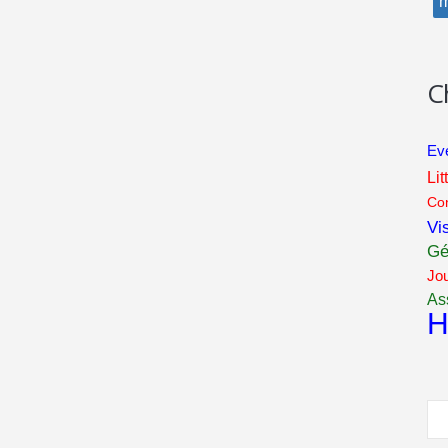
m
C
Ev
Lit
Co
Vis
Gé
Jo
As
H