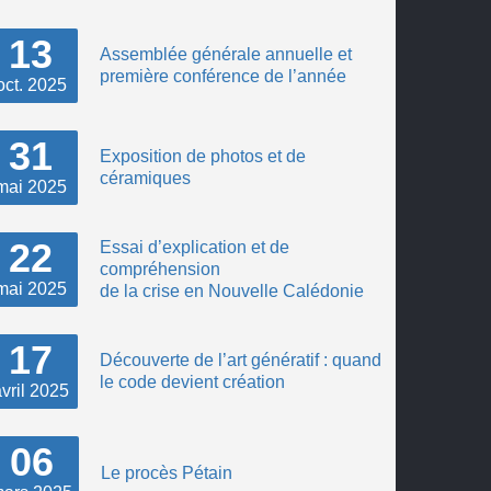
13
Assemblée générale annuelle et
première conférence de l’année
oct.
2025
31
Exposition de photos et de
céramiques
mai
2025
22
Essai d’explication et de
compréhension
mai
2025
de la crise en Nouvelle Calédonie
17
Découverte de l’art génératif : quand
le code devient création
vril
2025
06
Le procès Pétain