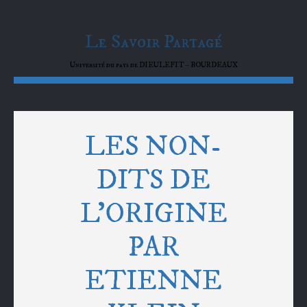
Le Savoir Partagé
Université du pays de DIEULEFIT – BOURDEAUX
LES NON-
DITS DE
L’ORIGINE
PAR
ETIENNE