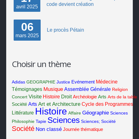
code devient création
avril
2025
06
Le procès Pétain
mars
2025
Choisir un thème
Médecine
Adidas
GEOGRAPHIE
Justice
Evénement
Musique
Témoignages
Assemblée Générale
Religion
Visite
Histoire
Droit
Concert
Archéologie
Arts
Arts de la table
Art et Architecture
Cycle des Programmes
Société
Arts
Histoire
Géographie
Littérature
Affaire
Sciences
Sciences
Philosophie
Tapie
Sciences; Société
Société
Non classé
Journée thématique