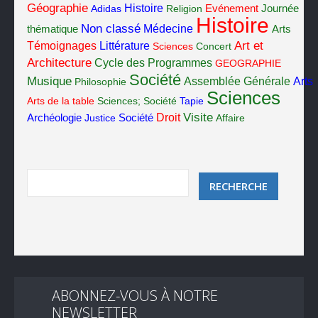
Géographie
Histoire
Adidas
Religion
Evénement
Journée
Histoire
Non classé
Médecine
thématique
Arts
Art et
Témoignages
Littérature
Sciences
Concert
Architecture
Cycle des Programmes
GEOGRAPHIE
Société
Musique
Assemblée Générale
Arts
Philosophie
Sciences
Arts de la table
Sciences; Société
Tapie
Visite
Société
Droit
Archéologie
Justice
Affaire
ABONNEZ-VOUS À NOTRE
NEWSLETTER