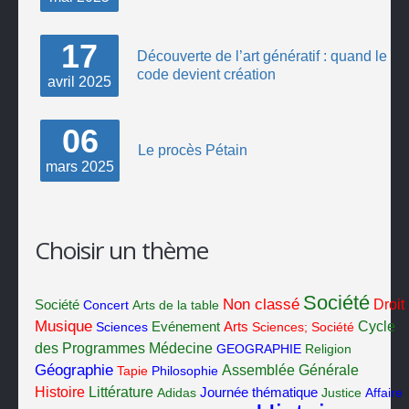
17
Découverte de l’art génératif : quand le
code devient création
avril
2025
06
Le procès Pétain
mars
2025
Choisir un thème
Société
Non classé
Société
Droit
Concert
Arts de la table
Musique
Cycle
Sciences
Evénement
Arts
Sciences; Société
des Programmes
Médecine
GEOGRAPHIE
Religion
Géographie
Assemblée Générale
Tapie
Philosophie
Histoire
Littérature
Adidas
Journée thématique
Justice
Affaire