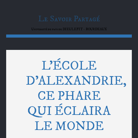
Le Savoir Partagé
Université du pays de DIEULEFIT – BOURDEAUX
L’ÉCOLE
D’ALEXANDRIE,
CE PHARE
QUI ÉCLAIRA
LE MONDE