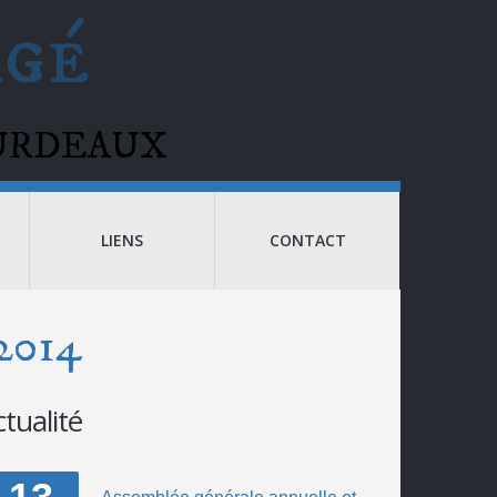
agé
BOURDEAUX
LIENS
CONTACT
2014
ctualité