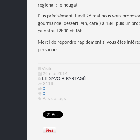
régional : le nougat.
Plus précisément
, lundi 26 mai
nous vous proposon
gourmande, dessert, vin, café ) à 18€, puis un prop
ça entre 12h30 et 16h.
Merci de répondre rapidement si vous êtes intéres
personnes.
Visite
26 mai 2014
LE SAVOIR PARTAGÉ
2118
0
0
Pas de tags