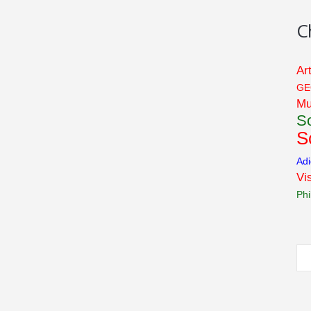
C
Ar
GE
Mu
So
S
Ad
Vis
Phi