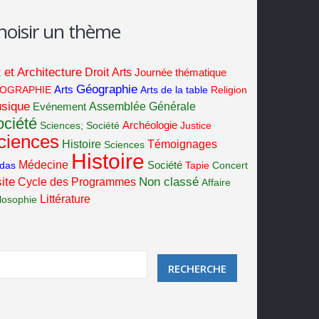
hoisir un thème
t et Architecture
Droit
Arts
Journée thématique
Géographie
OGRAPHIE
Arts
Arts de la table
Religion
sique
Assemblée Générale
Evénement
ciété
Sciences; Société
Archéologie
Justice
ciences
Histoire
Témoignages
Sciences
Histoire
Médecine
Société
idas
Tapie
Concert
ite
Cycle des Programmes
Non classé
Affaire
Littérature
losophie