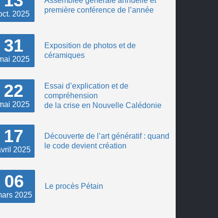
13
Assemblée générale annuelle et
première conférence de l’année
oct.
2025
31
Exposition de photos et de
céramiques
mai
2025
22
Essai d’explication et de
compréhension
mai
2025
de la crise en Nouvelle Calédonie
17
Découverte de l’art génératif : quand
le code devient création
vril
2025
06
Le procès Pétain
ars
2025