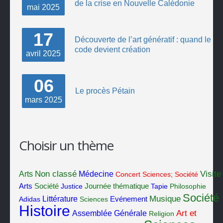
de la crise en Nouvelle Calédonie
mai
2025
17
Découverte de l’art génératif : quand le
code devient création
avril
2025
06
Le procès Pétain
mars
2025
Choisir un thème
Non classé
Visite
Arts
Médecine
Concert
Sciences; Société
Société
Arts
Justice
Journée thématique
Tapie
Philosophie
Société
Musique
Littérature
Adidas
Sciences
Evénement
Histoire
Art et
Assemblée Générale
Religion