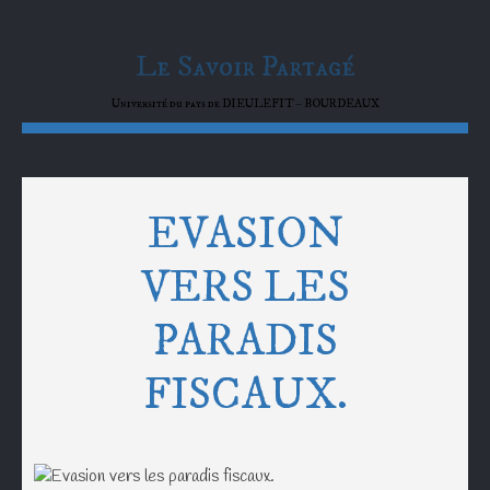
Le Savoir Partagé
Université du pays de DIEULEFIT – BOURDEAUX
EVASION
VERS LES
PARADIS
FISCAUX.