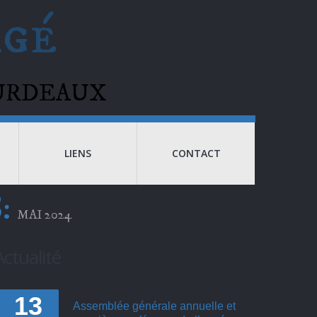
agé
BOURDEAUX
LIENS
CONTACT
:
MAI 2024
Actualité
13
Assemblée générale annuelle et