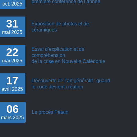
première conférence de l’année
oct.
2025
31
Exposition de photos et de
céramiques
mai
2025
22
Essai d’explication et de
compréhension
mai
2025
de la crise en Nouvelle Calédonie
17
Découverte de l’art génératif : quand
le code devient création
avril
2025
06
Le procès Pétain
mars
2025