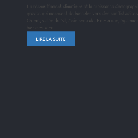
Le réchauffement climatique et la croissance démographi
gravité qui menacent de basculer vers des conflictualité
Orient, vallée du Nil, Asie centrale. En Europe, égalemen
bassines » en…
LIRE LA SUITE