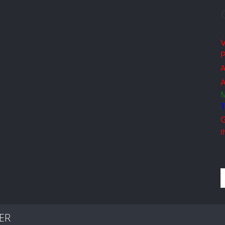
V
A
A
M
T
G
t
ER