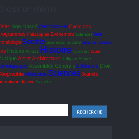
Choisir un thème
isite
Non classé
Cycle des
GEOGRAPHIE
Programmes
Philosophie
Evénement
Sciences
Arts
Société
rchéologie
Sciences; Société
Arts de la table
Histoire
rts
Histoire
Adidas
Concert
Tapie
usique
Art et Architecture
Religion
Affaire
émoignages
Assemblée Générale
Littérature
Droit
Sciences
éographie
Médecine
Journée
Société
hématique
Justice