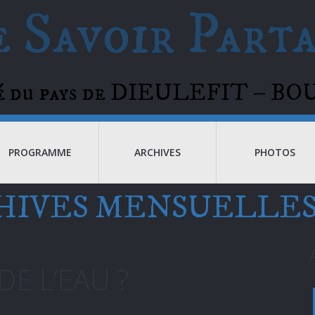
 Savoir Part
té du pays de DIEULEFIT – 
PROGRAMME
ARCHIVES
PHOTOS
HIVES MENSUELLES
DE L’EAU ?