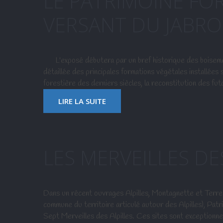
LE PATRIMOINE FOR
VERSANT DU JABR
L'exposé débutera par un bref historique des boisemen
détaillée des principales formations végétales installées
forestière des derniers siècles, la reconstitution des fut
LIRE LA SUITE
LES MERVEILLES DE
Dans un récent ouvrages Alpilles, Montagnette et Terres 
commune du territoire articulé autour des Alpilles), Patri
Sept Merveilles des Alpilles. Ces sites sont exceptionnel