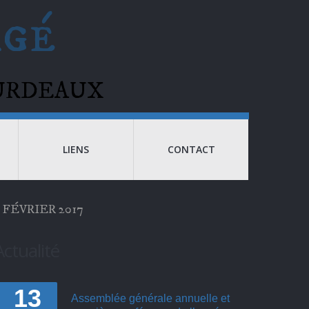
agé
BOURDEAUX
LIENS
CONTACT
:
FÉVRIER 2017
Actualité
13
Assemblée générale annuelle et