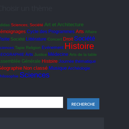
Choisir un thème
Art et Architecture
didas
Sciences; Société
Cycle des Programmes
émoignages
Arts
Affaire
Société
isite
Société
Littérature
Droit
Concert
Histoire
ciences
Tapie
Religion
Evénement
Médecine
GEOGRAPHIE
Arts
Justice
Arts de la table
ssemblée Générale
Histoire
Journée thématique
éographie
Non classé
Musique
Archéologie
Sciences
hilosophie