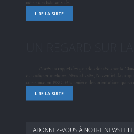
même des habitants de…
LIRE LA SUITE
UN REGARD SUR LA
Après un rappel des grandes données sur la Chine et 
et souligner quelques éléments clés, l'essentiel du propo
commence en 1980. A la lumière des orientations qui se
LIRE LA SUITE
ABONNEZ-VOUS À NOTRE NEWSLETT