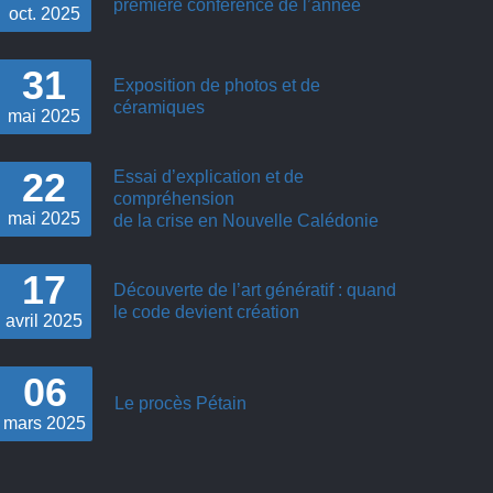
première conférence de l’année
oct.
2025
31
Exposition de photos et de
céramiques
mai
2025
22
Essai d’explication et de
compréhension
mai
2025
de la crise en Nouvelle Calédonie
17
Découverte de l’art génératif : quand
le code devient création
avril
2025
06
Le procès Pétain
mars
2025