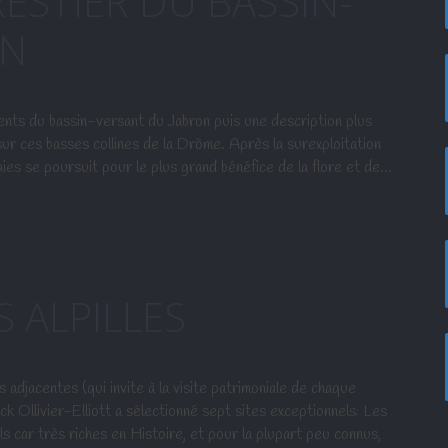
ESTIER DU BASSIN-
ON
ts du bassin-versant du Jabron puis une description plus
 sur ces basses collines de la Drôme. Après la surexploitation
aies se poursuit pour le plus grand bénéfice de la flore et de…
S ALPILLES
adjacentes (qui invite à la visite patrimoniale de chaque
ck Ollivier-Elliott a sélectionné sept sites exceptionnels: Les
s car très riches en Histoire, et pour la plupart peu connus,