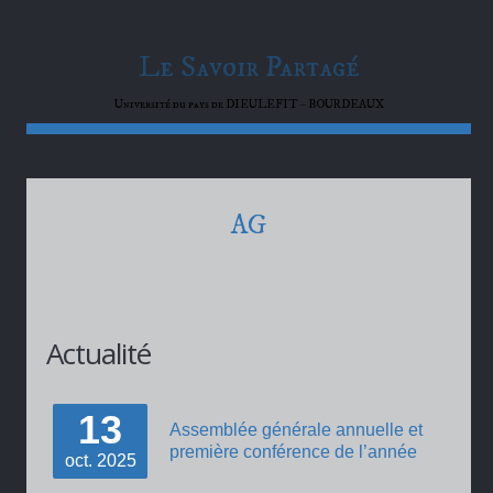
Le Savoir Partagé
Université du pays de DIEULEFIT – BOURDEAUX
AG
Actualité
13
Assemblée générale annuelle et
première conférence de l’année
oct.
2025