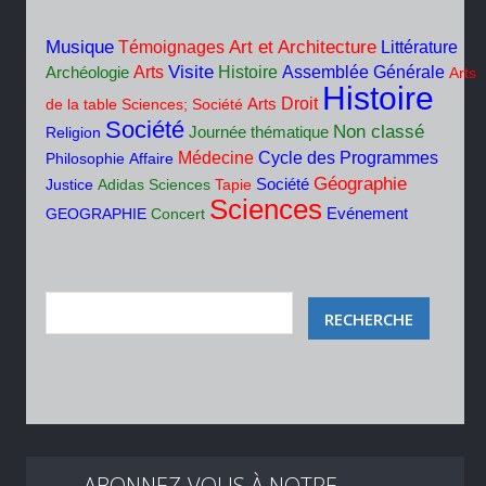
Musique
Art et Architecture
Témoignages
Littérature
Visite
Arts
Histoire
Assemblée Générale
Archéologie
Arts
Histoire
Droit
de la table
Sciences; Société
Arts
Société
Non classé
Religion
Journée thématique
Cycle des Programmes
Médecine
Philosophie
Affaire
Géographie
Société
Justice
Adidas
Sciences
Tapie
Sciences
GEOGRAPHIE
Concert
Evénement
ABONNEZ-VOUS À NOTRE